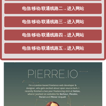
恒温恒湿精密空调过滤网的性能优势
11月21日，由中铁二十一局集团公司承建的玉（溪）磨（憨）铁路站
前10标段隧道正洞累计掘进达10070.7米，顺利实现隧道掘进突破10
公里大关。玉磨铁路是中老国际铁路的重要组成部分，国家“一带一
路”战略中的重要工程，亦是云南省在建的较大基础设施项目，建设好
2020-12-05
玉磨铁路使命光荣，责任重大。