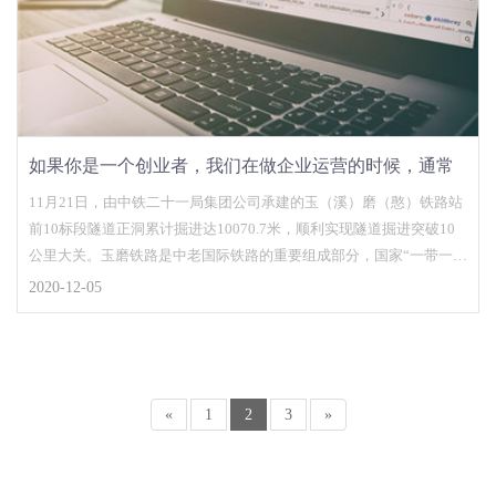
如果你是一个创业者，我们在做企业运营的时候，通常
第一时间还是会选择建立企业网站去展现自己的相关产
11月21日，由中铁二十一局集团公司承建的玉（溪）磨（憨）铁路站
前10标段隧道正洞累计掘进达10070.7米，顺利实现隧道掘进突破10
品和服务
公里大关。玉磨铁路是中老国际铁路的重要组成部分，国家“一带一
路”战略中的重要工程，亦是云南省在建的较大基础设施项目，建设好
2020-12-05
玉磨铁路使命光荣，责任重大。
«
1
2
3
»