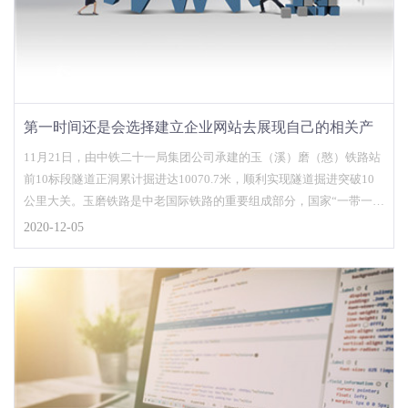
第一时间还是会选择建立企业网站去展现自己的相关产
品和服务
11月21日，由中铁二十一局集团公司承建的玉（溪）磨（憨）铁路站
前10标段隧道正洞累计掘进达10070.7米，顺利实现隧道掘进突破10
公里大关。玉磨铁路是中老国际铁路的重要组成部分，国家“一带一
路”战略中的重要工程，亦是云南省在建的较大基础设施项目，建设好
2020-12-05
玉磨铁路使命光荣，责任重大。