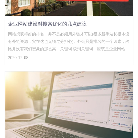
企业网站建设对搜索优化的几点建议
网站想获得好的排名，并不是必须用外链才可以(很多新手站长根本没
有外链资源，实在这也无须过分担心)。外链只是排名的一个因素，占
比并没有我们想象的那么高，关键词 谈到关键词，应该是企业网站的
优化核心，和其他关键词比较，企业网站的关键词有时候是选择的，
2020-12-08
因为作为行业来说，企业在某些方面是独一无二的，用这些专属