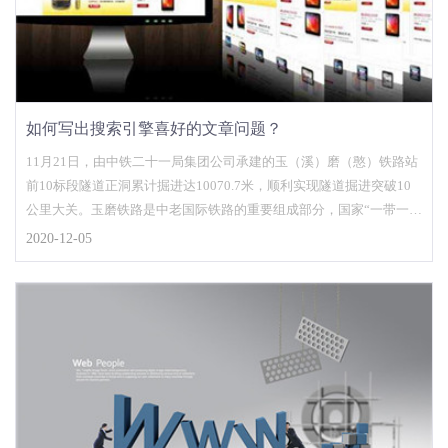
如何写出搜索引擎喜好的文章问题？
11月21日，由中铁二十一局集团公司承建的玉（溪）磨（憨）铁路站
前10标段隧道正洞累计掘进达10070.7米，顺利实现隧道掘进突破10
公里大关。玉磨铁路是中老国际铁路的重要组成部分，国家“一带一
路”战略中的重要工程，亦是云南省在建的较大基础设施项目，建设好
2020-12-05
玉磨铁路使命光荣，责任重大。