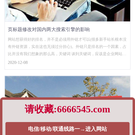
页标题修改对国内两大搜索引擎的影响
网站想获得好的排名，并不是必须用外链才可以(很多新手站长根本没
有外链资源，实在这也无须过分担心)。外链只是排名的一个因素，占
比并没有我们想象的那么高，关键词 谈到关键词，应该是企业网站的
优化核心，和其他关键词比较，企业网站的关键词有时候是选择的，
2020-12-08
因为作为行业来说，企业在某些方面是独一无二的，用这些专属