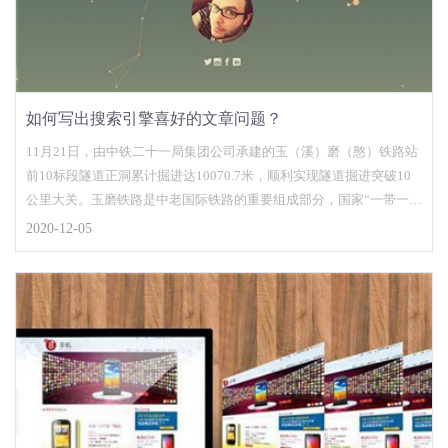
如何写出搜索引擎喜好的文章问题？
11月21日，由中铁二十一局集团公司承建的玉（溪）磨（憨）铁路站
前10标段隧道正洞累计掘进达10070.7米，顺利实现隧道掘进突破10
公里大关。玉磨铁路是中老国际铁路的重要组成部分，国家“一带一
路”战略中的重要工程，亦是云南省在建的较大基础设施项目，建设好
2020-12-05
玉磨铁路使命光荣，责任重大。