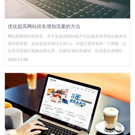
优化提高网站排名增加流量的方法
网站想获得好的排名，并不是必须用外链才可以(很多新手站长根本没
有外链资源，实在这也无须过分担心)。外链只是排名的一个因素，占
比并没有我们想象的那么高，关键词 谈到关键词，应该是企业网站的
优化核心，和其他关键词比较，企业网站的关键词有时候是选择的，
2020-12-08
因为作为行业来说，企业在某些方面是独一无二的，用这些专属